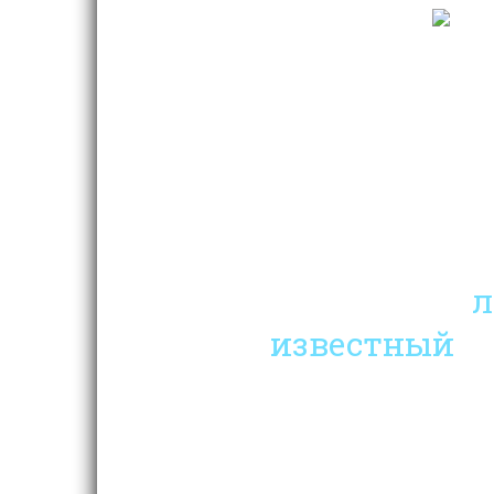
SOKOLOV
SOKOLOV – самый
самый
известный
в
ювелирный бренд, л
по объёмам произв
летней историей и 