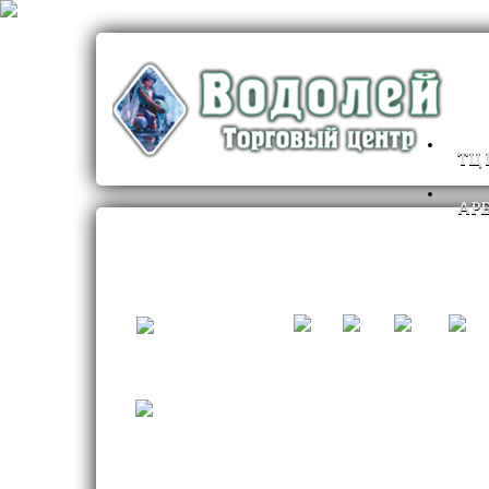
ТЦ
АР
Антресоль