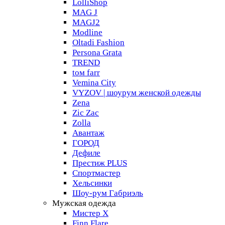
LolliShop
MAG J
MAGJ2
Modline
Oltadi Fashion
Persona Grata
TREND
tом farr
Vemina City
VYZOV | шоурум женской одежды
Zena
Zic Zac
Zolla
Авантаж
ГОРОД
Дефиле
Престиж PLUS
Спортмастер
Хельсинки
Шоу-рум Габриэль
Мужская одежда
Мистер X
Finn Flare