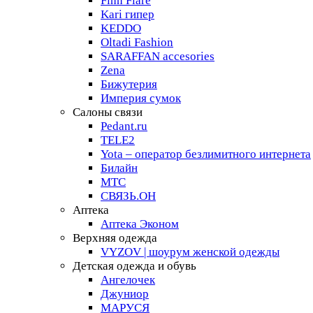
Finn Flare
Kari гипер
KEDDO
Oltadi Fashion
SARAFFAN accesories
Zena
Бижутерия
Империя сумок
Салоны связи
Pedant.ru
TELE2
Yota – оператор безлимитного интернета
Билайн
МТС
СВЯЗЬ.ОН
Аптека
Аптека Эконом
Верхняя одежда
VYZOV | шоурум женской одежды
Детская одежда и обувь
Ангелочек
Джуниор
МАРУСЯ