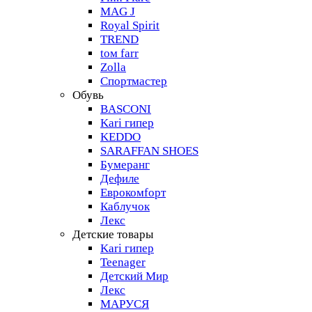
MAG J
Royal Spirit
TREND
tом farr
Zolla
Спортмастер
Обувь
BASCONI
Kari гипер
KEDDO
SARAFFAN SHOES
Бумеранг
Дефиле
Еврокомfорт
Каблучок
Лекс
Детские товары
Kari гипер
Teenager
Детский Мир
Лекс
МАРУСЯ