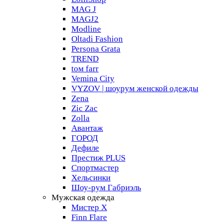
MAG J
MAGJ2
Modline
Oltadi Fashion
Persona Grata
TREND
tом farr
Vemina City
VYZOV | шоурум женской одежды
Zena
Zic Zac
Zolla
Авантаж
ГОРОД
Дефиле
Престиж PLUS
Спортмастер
Хельсинки
Шоу-рум Габриэль
Мужская одежда
Мистер X
Finn Flare