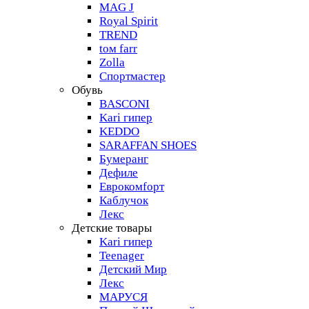
MAG J
Royal Spirit
TREND
tом farr
Zolla
Спортмастер
Обувь
BASCONI
Kari гипер
KEDDO
SARAFFAN SHOES
Бумеранг
Дефиле
Еврокомfорт
Каблучок
Лекс
Детские товары
Kari гипер
Teenager
Детский Мир
Лекс
МАРУСЯ