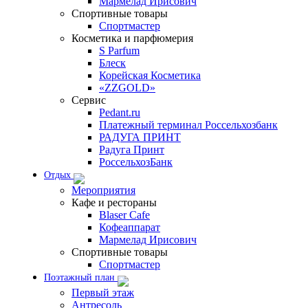
Мармелад Ирисович
Спортивные товары
Спортмастер
Косметика и парфюмерия
S Parfum
Блеск
Корейская Косметика
«ZZGOLD»
Сервис
Pedant.ru
Платежный терминал Россельхозбанк
РАДУГА ПРИНТ
Радуга Принт
РоссельхозБанк
Отдых
Мероприятия
Кафе и рестораны
Blaser Cafe
Кофеаппарат
Мармелад Ирисович
Спортивные товары
Спортмастер
Поэтажный план
Первый этаж
Антресоль