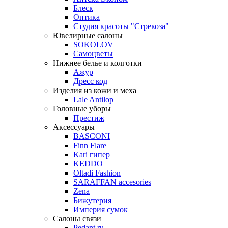
Блеск
Оптика
Студия красоты "Стрекоза"
Ювелирные салоны
SOKOLOV
Самоцветы
Нижнее белье и колготки
Ажур
Дресс код
Изделия из кожи и меха
Lale Antilop
Головные уборы
Престиж
Аксессуары
BASCONI
Finn Flare
Kari гипер
KEDDO
Oltadi Fashion
SARAFFAN accesories
Zena
Бижутерия
Империя сумок
Салоны связи
Pedant.ru