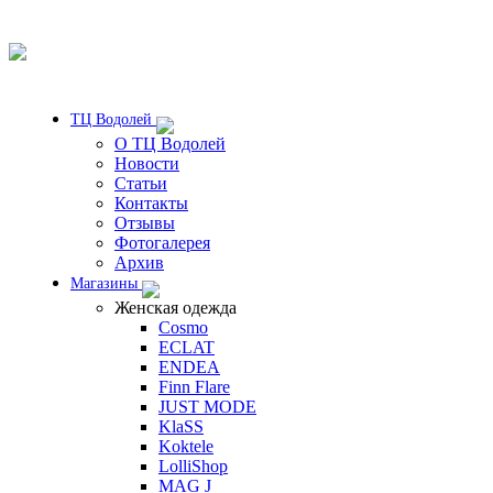
ТЦ Водолей
О ТЦ Водолей
Новости
Статьи
Контакты
Отзывы
Фотогалерея
Архив
Магазины
Женская одежда
Cosmo
ECLAT
ENDEA
Finn Flare
JUST MODE
KlaSS
Koktele
LolliShop
MAG J