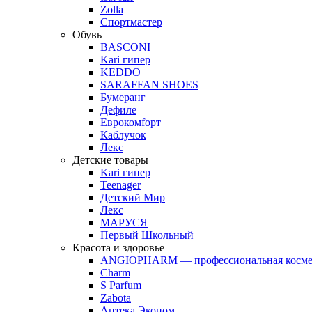
Zolla
Спортмастер
Обувь
BASCONI
Kari гипер
KEDDO
SARAFFAN SHOES
Бумеранг
Дефиле
Еврокомfорт
Каблучок
Лекс
Детские товары
Kari гипер
Teenager
Детский Мир
Лекс
МАРУСЯ
Первый Школьный
Красота и здоровье
ANGIOPHARM — профессиональная косме
Charm
S Parfum
Zabota
Аптека Эконом