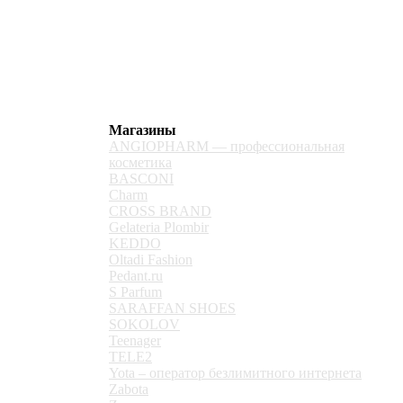
Магазины
ANGIOPHARM — профессиональная
косметика
BASCONI
Charm
CROSS BRAND
Gelateria Plombir
KEDDO
Oltadi Fashion
Pedant.ru
S Parfum
SARAFFAN SHOES
SOKOLOV
Teenager
TELE2
Yota – оператор безлимитного интернета
Zabota