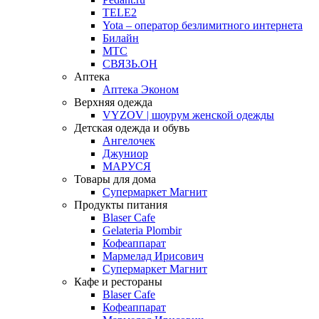
TELE2
Yota – оператор безлимитного интернета
Билайн
МТС
СВЯЗЬ.ОН
Аптека
Аптека Эконом
Верхняя одежда
VYZOV | шоурум женской одежды
Детская одежда и обувь
Ангелочек
Джуниор
МАРУСЯ
Товары для дома
Супермаркет Магнит
Продукты питания
Blaser Cafe
Gelateria Plombir
Кофеаппарат
Мармелад Ирисович
Супермаркет Магнит
Кафе и рестораны
Blaser Cafe
Кофеаппарат