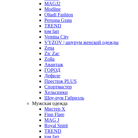
MAGJ2
Modline
Oltadi Fashion
Persona Grata
TREND
tом farr
Vemina City
VYZOV | шоурум женской одежды
Zena
Zic Zac
Zolla
Авантаж
ГОРОД
Дефиле
Престиж PLUS
Спортмастер
Хельсинки
Шоу-рум Габриэль
Мужская одежда
Мистер X
Finn Flare
MAG J
Royal Spirit
TREND
tом farr