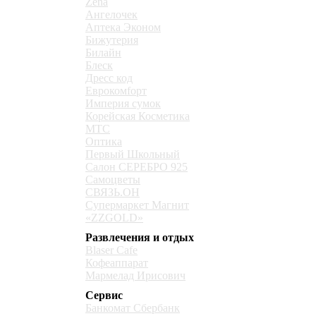
Zena
Ангелочек
Аптека Эконом
Бижутерия
Билайн
Блеск
Дресс код
Еврокомfорт
Империя сумок
Корейская Косметика
МТС
Оптика
Первый Школьный
Салон СЕРЕБРО 925
Самоцветы
СВЯЗЬ.ОН
Супермаркет Магнит
«ZZGOLD»
Развлечения и отдых
Blaser Cafe
Кофеаппарат
Мармелад Ирисович
Сервис
Банкомат Сбербанк